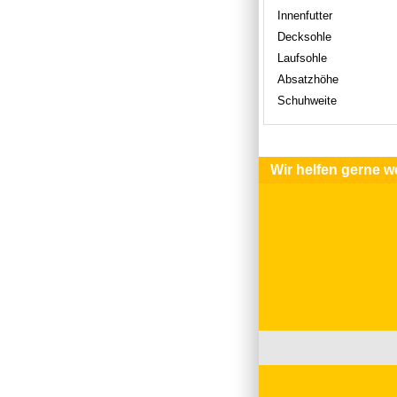
Innenfutter
Decksohle
Laufsohle
Absatzhöhe
Schuhweite
Wir helfen gerne we