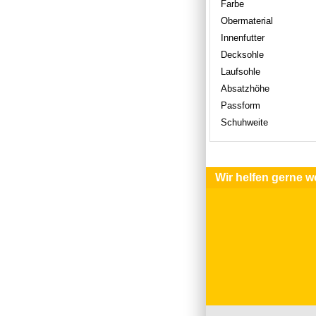
Farbe
Obermaterial
Innenfutter
Decksohle
Laufsohle
Absatzhöhe
Passform
Schuhweite
Wir helfen gerne we