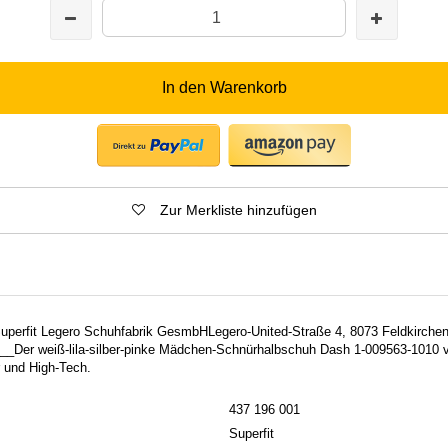
In den Warenkorb
Zur Merkliste hinzufügen
 Superfit Legero Schuhfabrik GesmbHLegero-United-Straße 4, 8073 Feldkirchen
_Der weiß-lila-silber-pinke Mädchen-Schnürhalbschuh Dash 1-009563-1010 v
r und High-Tech.
437 196 001
Superfit