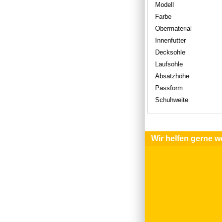
Modell
Farbe
Obermaterial
Innenfutter
Decksohle
Laufsohle
Absatzhöhe
Passform
Schuhweite
Wir helfen gerne we