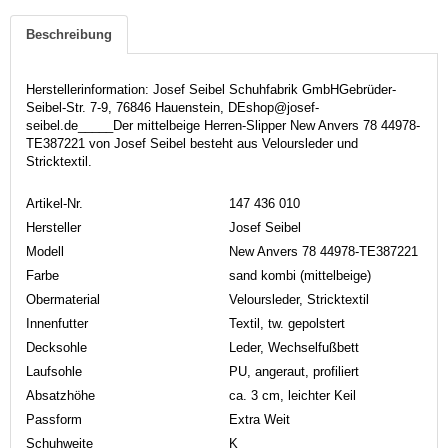
Beschreibung
Herstellerinformation: Josef Seibel Schuhfabrik GmbHGebrüder-
Seibel-Str. 7-9, 76846 Hauenstein, DEshop@josef-
seibel.de_____Der mittelbeige Herren-Slipper New Anvers 78 44978-
TE387221 von Josef Seibel besteht aus Veloursleder und
Stricktextil.
Artikel-Nr.
147 436 010
Hersteller
Josef Seibel
Modell
New Anvers 78 44978-TE387221
Farbe
sand kombi (mittelbeige)
Obermaterial
Veloursleder, Stricktextil
Innenfutter
Textil, tw. gepolstert
Decksohle
Leder, Wechselfußbett
Laufsohle
PU, angeraut, profiliert
Absatzhöhe
ca. 3 cm, leichter Keil
Passform
Extra Weit
Schuhweite
K