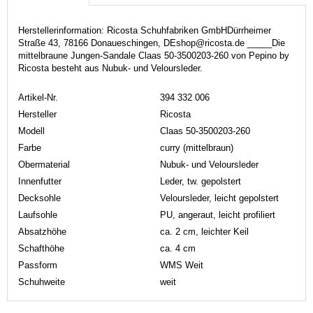
Herstellerinformation: Ricosta Schuhfabriken GmbHDürrheimer
Straße 43, 78166 Donaueschingen, DEshop@ricosta.de _____Die
mittelbraune Jungen-Sandale Claas 50-3500203-260 von Pepino by
Ricosta besteht aus Nubuk- und Veloursleder.
Artikel-Nr.
394 332 006
Hersteller
Ricosta
Modell
Claas 50-3500203-260
Farbe
curry (mittelbraun)
Obermaterial
Nubuk- und Veloursleder
Innenfutter
Leder, tw. gepolstert
Decksohle
Veloursleder, leicht gepolstert
Laufsohle
PU, angeraut, leicht profiliert
Absatzhöhe
ca. 2 cm, leichter Keil
Schafthöhe
ca. 4 cm
Passform
WMS Weit
Schuhweite
weit