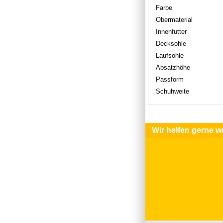
Farbe
Obermaterial
Innenfutter
Decksohle
Laufsohle
Absatzhöhe
Passform
Schuhweite
Wir helfen gerne we