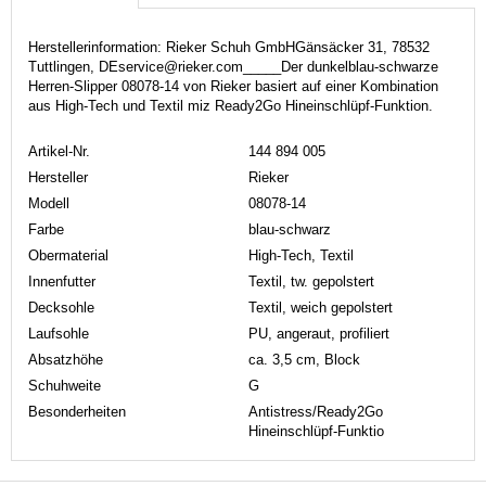
Herstellerinformation: Rieker Schuh GmbHGänsäcker 31, 78532
Tuttlingen, DEservice@rieker.com_____Der dunkelblau-schwarze
Herren-Slipper 08078-14 von Rieker basiert auf einer Kombination
aus High-Tech und Textil miz Ready2Go Hineinschlüpf-Funktion.
Artikel-Nr.
144 894 005
Hersteller
Rieker
Modell
08078-14
Farbe
blau-schwarz
Obermaterial
High-Tech, Textil
Innenfutter
Textil, tw. gepolstert
Decksohle
Textil, weich gepolstert
Laufsohle
PU, angeraut, profiliert
Absatzhöhe
ca. 3,5 cm, Block
Schuhweite
G
Besonderheiten
Antistress/Ready2Go
Hineinschlüpf-Funktio