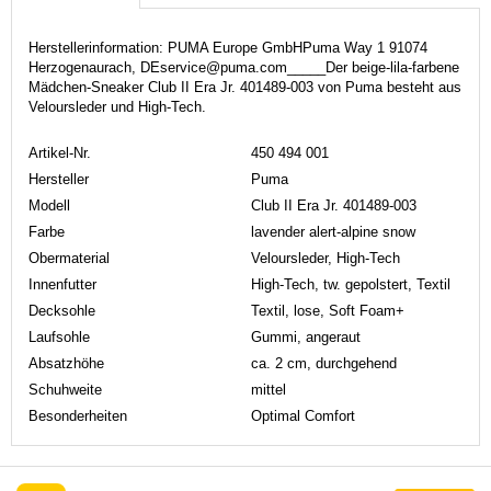
Herstellerinformation: PUMA Europe GmbHPuma Way 1 91074
Herzogenaurach, DEservice@puma.com_____Der beige-lila-farbene
Mädchen-Sneaker Club II Era Jr. 401489-003 von Puma besteht aus
Veloursleder und High-Tech.
Artikel-Nr.
450 494 001
Hersteller
Puma
Modell
Club II Era Jr. 401489-003
Farbe
lavender alert-alpine snow
Obermaterial
Veloursleder, High-Tech
Innenfutter
High-Tech, tw. gepolstert, Textil
Decksohle
Textil, lose, Soft Foam+
Laufsohle
Gummi, angeraut
Absatzhöhe
ca. 2 cm, durchgehend
Schuhweite
mittel
Besonderheiten
Optimal Comfort