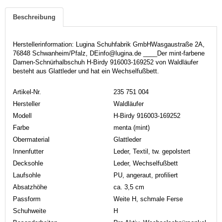
Beschreibung
Herstellerinformation: Lugina Schuhfabrik GmbHWasgaustraße 2A,
76848 Schwanheim/Pfalz, DEinfo@lugina.de ____Der mint-farbene
Damen-Schnürhalbschuh H-Birdy 916003-169252 von Waldläufer
besteht aus Glattleder und hat ein Wechselfußbett.
Artikel-Nr.
235 751 004
Hersteller
Waldläufer
Modell
H-Birdy 916003-169252
Farbe
menta (mint)
Obermaterial
Glattleder
Innenfutter
Leder, Textil, tw. gepolstert
Decksohle
Leder, Wechselfußbett
Laufsohle
PU, angeraut, profiliert
Absatzhöhe
ca. 3,5 cm
Passform
Weite H, schmale Ferse
Schuhweite
H