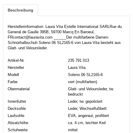
Beschreibung
Herstellerinformation: Laura Vita Estelle International SARLRue du
General de Gaulle 395B, 59700 Marcq En Baroeul,
FRcontact@lauravita.com ______Der multifarbene Damen-
Schnürhalbschuh Soleno 06 SL2165-6 von Laura Vita besteht aus
Glatt- und Veloursleder.
Artikel-Nr.
235 791 013
Hersteller
Laura Vita
Modell
Soleno 06 SL2165-6
Farbe
vert (multifarben)
Obermaterial
Glatt- und Veloursleder, tw.
bedruckt
Innenfutter
Leder, tw. gepolstert
Decksohle
Leder, Wechselfußbett
Laufsohle
EVA, angeraut, profiliert
Absatzhöhe
ca. 4 cm, leichter Keil
Schuhweite
mittel