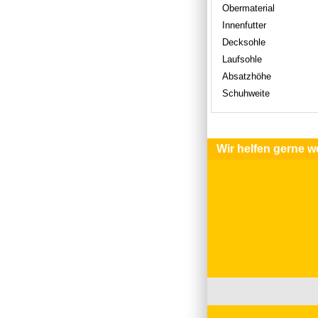
Obermaterial
Innenfutter
Decksohle
Laufsohle
Absatzhöhe
Schuhweite
Wir helfen gerne we