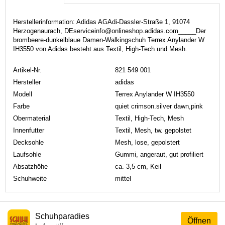
Herstellerinformation: Adidas AGAdi-Dassler-Straße 1, 91074
Herzogenaurach, DEserviceinfo@onlineshop.adidas.com_____Der
brombeere-dunkelblaue Damen-Walkingschuh Terrex Anylander W
IH3550 von Adidas besteht aus Textil, High-Tech und Mesh.
Artikel-Nr.
821 549 001
Hersteller
adidas
Modell
Terrex Anylander W IH3550
Farbe
quiet crimson.silver dawn,pink
Obermaterial
Textil, High-Tech, Mesh
Innenfutter
Textil, Mesh, tw. gepolstet
Decksohle
Mesh, lose, gepolstert
Laufsohle
Gummi, angeraut, gut profiliert
Absatzhöhe
ca. 3,5 cm, Keil
Schuhweite
mittel
Schuhparadies
Öffnen