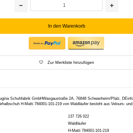
In den Warenkorb
Zur Merkliste hinzufügen
: Lugina Schuhfabrik GmbHWasgaustraße 2A, 76848 Schwanheim/Pfalz, DEinf
ürhalbschuh H-Matti 784001-101-219 von Waldläufer besteht aus Velours- und
137 726 022
Waldläufer
H-Matti 784001-101-219