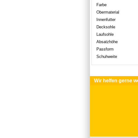
Farbe
Obermaterial
Innenfutter
Decksohle
Laufsohle
Absatzhöhe
Passform
Schuhweite
Wir helfen gerne we