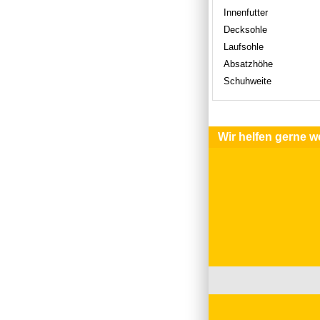
Innenfutter
Decksohle
Laufsohle
Absatzhöhe
Schuhweite
Wir helfen gerne we