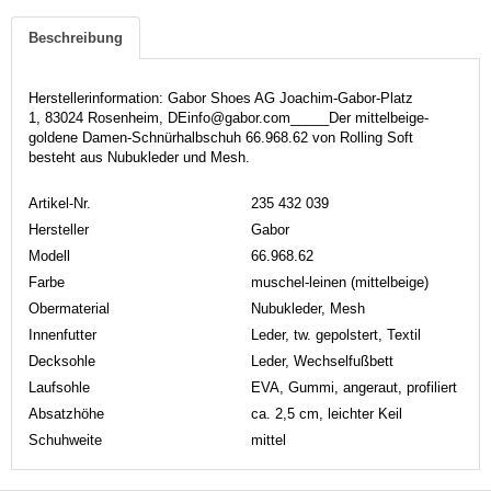
Beschreibung
Herstellerinformation: Gabor Shoes AG Joachim-Gabor-Platz
1, 83024 Rosenheim, DEinfo@gabor.com_____Der mittelbeige-
goldene Damen-Schnürhalbschuh 66.968.62 von Rolling Soft
besteht aus Nubukleder und Mesh.
Artikel-Nr.
235 432 039
Hersteller
Gabor
Modell
66.968.62
Farbe
muschel-leinen (mittelbeige)
Obermaterial
Nubukleder, Mesh
Innenfutter
Leder, tw. gepolstert, Textil
Decksohle
Leder, Wechselfußbett
Laufsohle
EVA, Gummi, angeraut, profiliert
Absatzhöhe
ca. 2,5 cm, leichter Keil
Schuhweite
mittel