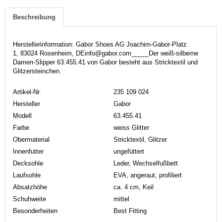
Beschreibung
Herstellerinformation: Gabor Shoes AG Joachim-Gabor-Platz
1, 83024 Rosenheim, DEinfo@gabor.com_____Der weiß-silberne
Damen-Slipper 63.455.41 von Gabor besteht aus Stricktextil und
Glitzersteinchen.
Artikel-Nr.
235 109 024
Hersteller
Gabor
Modell
63.455.41
Farbe
weiss Glitter
Obermaterial
Stricktextil, Glitzer
Innenfutter
ungefüttert
Decksohle
Leder, Wechselfußbett
Laufsohle
EVA, angeraut, profiliert
Absatzhöhe
ca. 4 cm, Keil
Schuhweite
mittel
Besonderheiten
Best Fitting