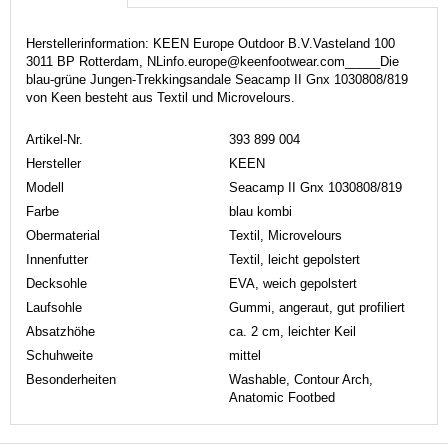
Herstellerinformation: KEEN Europe Outdoor B.V.Vasteland 100
3011 BP Rotterdam, NLinfo.europe@keenfootwear.com_____Die
blau-grüne Jungen-Trekkingsandale Seacamp II Gnx 1030808/819
von Keen besteht aus Textil und Microvelours.
Artikel-Nr.
393 899 004
Hersteller
KEEN
Modell
Seacamp II Gnx 1030808/819
Farbe
blau kombi
Obermaterial
Textil, Microvelours
Innenfutter
Textil, leicht gepolstert
Decksohle
EVA, weich gepolstert
Laufsohle
Gummi, angeraut, gut profiliert
Absatzhöhe
ca. 2 cm, leichter Keil
Schuhweite
mittel
Besonderheiten
Washable, Contour Arch,
Anatomic Footbed