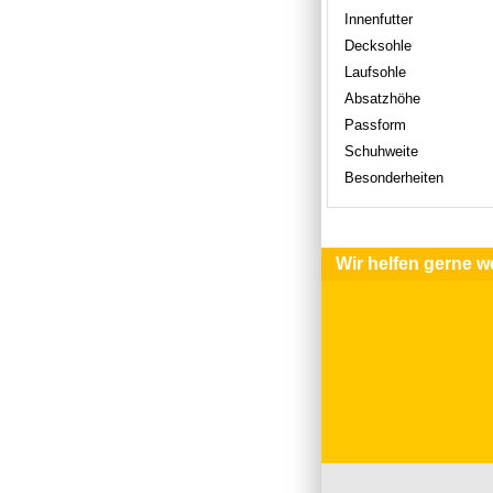
Innenfutter
Decksohle
Laufsohle
Absatzhöhe
Passform
Schuhweite
Besonderheiten
Wir helfen gerne we