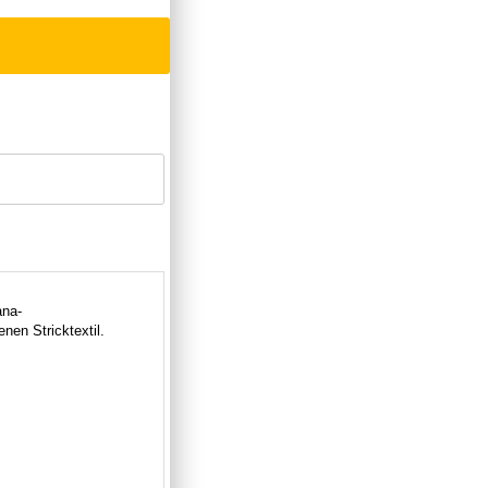
ana-
en Stricktextil.