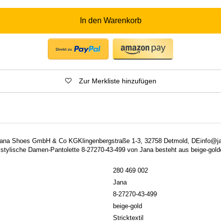
In den Warenkorb
Zur Merkliste hinzufügen
: Jana Shoes GmbH & Co KGKlingenbergstraße 1-3, 32758 Detmold, DEinfo@j
ylische Damen-Pantolette 8-27270-43-499 von Jana besteht aus beige-golden
280 469 002
Jana
8-27270-43-499
beige-gold
Stricktextil