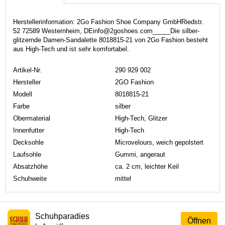
Herstellerinformation: 2Go Fashion Shoe Company GmbHRiedstr.
52 72589 Westernheim, DEinfo@2goshoes.com_____Die silber-
glitzernde Damen-Sandalette 8018815-21 von 2Go Fashion besteht
aus High-Tech und ist sehr komfortabel.
Artikel-Nr.
290 929 002
Hersteller
2GO Fashion
Modell
8018815-21
Farbe
silber
Obermaterial
High-Tech, Glitzer
Innenfutter
High-Tech
Decksohle
Microvelours, weich gepolstert
Laufsohle
Gummi, angeraut
Absatzhöhe
ca. 2 cm, leichter Keil
Schuhweite
mittel
Schuhparadies
Öffnen