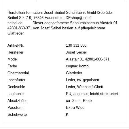
Herstellerinformation: Josef Seibel Schuhfabrik GmbHGebrüder-
Seibel-Str. 7-9, 76846 Hauenstein, DEshop@josef-
seibel.de_____Dieser cognacfarbene Schnürhalbschuh Alastair 01
42801-860-371 von Josef Seibel basiert auf pflegeleichtem
Glattleder.
Artikel-Nr.
130 331 588
Hersteller
Josef Seibel
Modell
Alastair 01 42801-860-371
Farbe
cognac kombi
Obermaterial
Glattleder
Innenfutter
Leder, tw. gepolstert
Decksohle
Leder, Wechselfußbett
Laufsohle
PU, angeraut, leicht strukturiert
Absatzhöhe
ca. 3 cm, Block
Passform
Extra Wide
Schuhweite
K