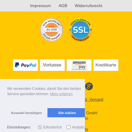
Impressum
AGB
Widerrufsrecht
Wir verwenden Cookies, damit Sie den besten
Service genießen können.
Mehr erfahren
*
Alle Preise inkl. MwSt. evtl. zzgl. Versand
Lieferbedingungen
Copyright 2026 by Gebr. Röhl GmbH
Auswahl bestätigen
Alle wählen
Mobile Shop by Shopgate
Einstellungen:
Erforderlich
Analytics
Zur klassischen Webseite