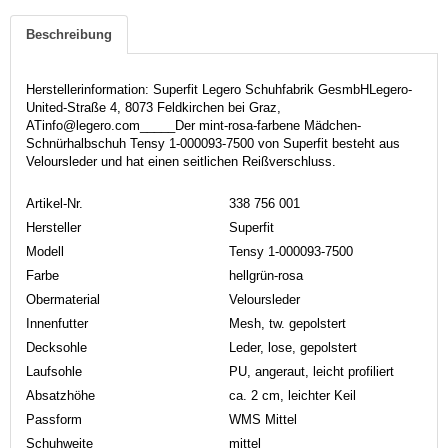
Beschreibung
Herstellerinformation: Superfit Legero Schuhfabrik GesmbHLegero-
United-Straße 4, 8073 Feldkirchen bei Graz,
ATinfo@legero.com_____Der mint-rosa-farbene Mädchen-
Schnürhalbschuh Tensy 1-000093-7500 von Superfit besteht aus
Veloursleder und hat einen seitlichen Reißverschluss.
Artikel-Nr.
338 756 001
Hersteller
Superfit
Modell
Tensy 1-000093-7500
Farbe
hellgrün-rosa
Obermaterial
Veloursleder
Innenfutter
Mesh, tw. gepolstert
Decksohle
Leder, lose, gepolstert
Laufsohle
PU, angeraut, leicht profiliert
Absatzhöhe
ca. 2 cm, leichter Keil
Passform
WMS Mittel
Schuhweite
mittel