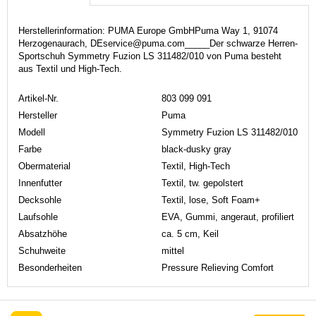
Herstellerinformation: PUMA Europe GmbHPuma Way 1, 91074
Herzogenaurach, DEservice@puma.com_____Der schwarze Herren-
Sportschuh Symmetry Fuzion LS 311482/010 von Puma besteht
aus Textil und High-Tech.
Artikel-Nr.
803 099 091
Hersteller
Puma
Modell
Symmetry Fuzion LS 311482/010
Farbe
black-dusky gray
Obermaterial
Textil, High-Tech
Innenfutter
Textil, tw. gepolstert
Decksohle
Textil, lose, Soft Foam+
Laufsohle
EVA, Gummi, angeraut, profiliert
Absatzhöhe
ca. 5 cm, Keil
Schuhweite
mittel
Besonderheiten
Pressure Relieving Comfort