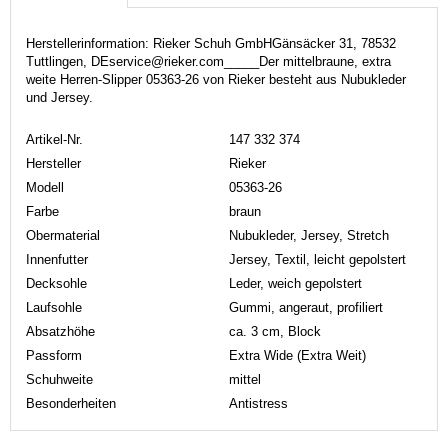
Herstellerinformation: Rieker Schuh GmbHGänsäcker 31, 78532
Tuttlingen, DEservice@rieker.com_____Der mittelbraune, extra
weite Herren-Slipper 05363-26 von Rieker besteht aus Nubukleder
und Jersey.
Artikel-Nr.
147 332 374
Hersteller
Rieker
Modell
05363-26
Farbe
braun
Obermaterial
Nubukleder, Jersey, Stretch
Innenfutter
Jersey, Textil, leicht gepolstert
Decksohle
Leder, weich gepolstert
Laufsohle
Gummi, angeraut, profiliert
Absatzhöhe
ca. 3 cm, Block
Passform
Extra Wide (Extra Weit)
Schuhweite
mittel
Besonderheiten
Antistress