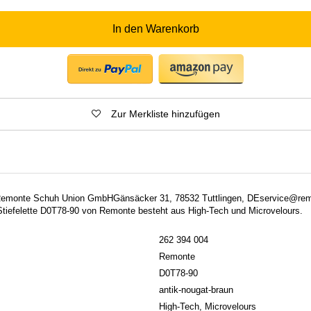
In den Warenkorb
Zur Merkliste hinzufügen
: Remonte Schuh Union GmbHGänsäcker 31, 78532 Tuttlingen, DEservice@re
tiefelette D0T78-90 von Remonte besteht aus High-Tech und Microvelours.
262 394 004
Remonte
D0T78-90
antik-nougat-braun
High-Tech, Microvelours