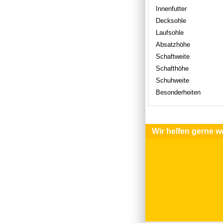
Innenfutter
Decksohle
Laufsohle
Absatzhöhe
Schaftweite
Schafthöhe
Schuhweite
Besonderheiten
Wir helfen gerne we