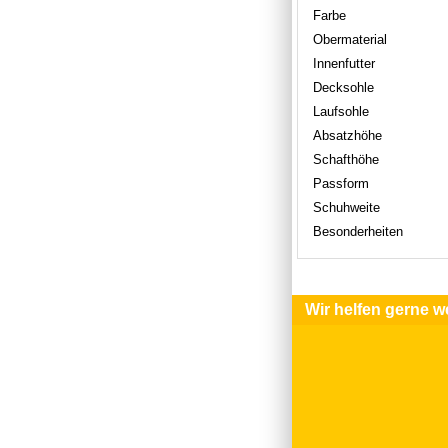
Farbe
Obermaterial
Innenfutter
Decksohle
Laufsohle
Absatzhöhe
Schafthöhe
Passform
Schuhweite
Besonderheiten
Wir helfen gerne we