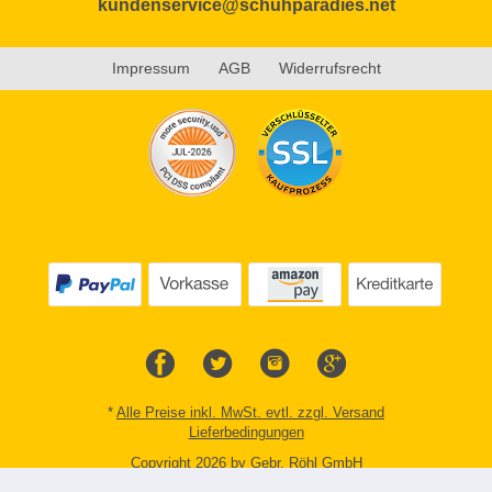
kundenservice@schuhparadies.net
Impressum
AGB
Widerrufsrecht
*
Alle Preise inkl. MwSt. evtl. zzgl. Versand
Lieferbedingungen
Copyright 2026 by Gebr. Röhl GmbH
Mobile Shop by Shopgate