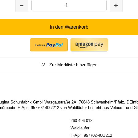
In den Warenkorb
Zur Merkliste hinzufügen
: Lugina Schuhfabrik GmbHWasgaustraße 2A, 76848 Schwanheim/Pfalz, DEin
ürbootie H-April 957702-400/212 von Waldläufer besteht aus Velours- und Gla
260 496 012
Waldläufer
H-April 957702-400/212