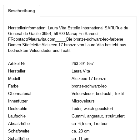
Beschreibung
Herstellerinformation: Laura Vita Estelle International SARLRue du
General de Gaulle 395B, 59700 Marcq En Baroeul,
FRcontact@lauravita.com_____Die bronze-schwarz-leo-farbene
Damen-Stiefelette Alcizeeo 17 bronze von Laura Vita besteht aus
bedruckten Veloursleder und Textil.
Artikel-Nr.
263 391 857
Hersteller
Laura Vita
Modell
Alcizeeo 17 bronze
Farbe
bronze-schwarz-leo
Obermaterial
Veloursleder, bedruckt, Textil
Innenfutter
Microvelours
Decksohle
Leder, weich gepolstert
Laufsohle
Gummi, angeraut, strukturiert
Absatzhöhe
ca. 6,5 cm, Trotteur
Schaftweite
ca. 23 cm
Schafthöhe
ca. 11 cm