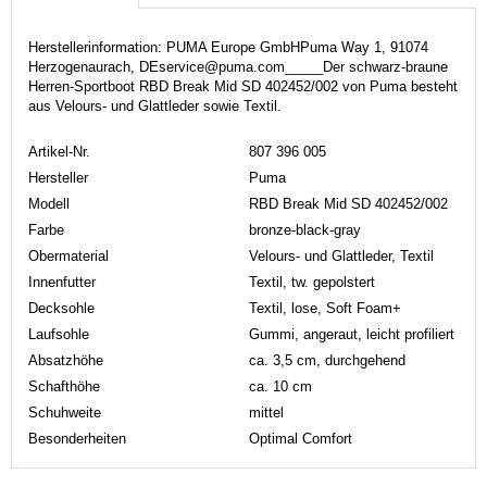
Herstellerinformation: PUMA Europe GmbHPuma Way 1, 91074
Herzogenaurach, DEservice@puma.com_____Der schwarz-braune
Herren-Sportboot RBD Break Mid SD 402452/002 von Puma besteht
aus Velours- und Glattleder sowie Textil.
Artikel-Nr.
807 396 005
Hersteller
Puma
Modell
RBD Break Mid SD 402452/002
Farbe
bronze-black-gray
Obermaterial
Velours- und Glattleder, Textil
Innenfutter
Textil, tw. gepolstert
Decksohle
Textil, lose, Soft Foam+
Laufsohle
Gummi, angeraut, leicht profiliert
Absatzhöhe
ca. 3,5 cm, durchgehend
Schafthöhe
ca. 10 cm
Schuhweite
mittel
Besonderheiten
Optimal Comfort