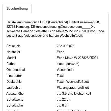
Beschreibung
Herstellerinformation: ECCO (Deutschland) GmbHFriesenweg 28,
22763 Hamburg, DEkundenbetreuung@eu.ecco.com_____Die
schwarze Damen-Stiefelette Ecco Move W 223823/05001 von Ecco
besteht aus Veloursleder und hat ein Wechselfußbett.
Artikel-Nr.
262 006 078
Hersteller
Ecco
Modell
Ecco Move W 223823/05001
Farbe
black (schwarz)
Obermaterial
Veloursleder
Innenfutter
Textil
Decksohle
Textil, Wechselfußbett
Laufsohle
PU, angeraut, profiliert
Absatzhöhe
ca. 3,5 cm, leichter Keil
Schaftweite
ca. 22 cm
Schafthöhe
ca. 8 cm