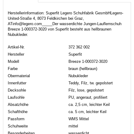
Herstellerinformation: Superfit Legero Schuhfabrik GesmbHLegero-
United-Straße 4, 8073 Feldkirchen bei Graz,
ATinfo@legero.com_____Der wasserdichte Jungen-Lauflernschuh
Breeze 1-000372-3020 von Superfit besteht aus hellbraunen
Nubukleder.
Artikel-Nr.
372 362 002
Hersteller
Superfit
Modell
Breeze 1-000372-3020
Farbe
braun (hellbraun)
Obermaterial
Nubukleder
Innenfutter
Teddy, Filz, tw. gepolstert
Decksohle
Filz, lose, gepolstert
Laufsohle
PU, angeraut, profiliert
Absatzhöhe
ca. 2,5 cm, leichter Keil
Schafthöhe
ca. 5 cm, leichter Keil
Passform
WMS Mittel
Schuhweite
mittel
Besonderheiten
wasserdicht