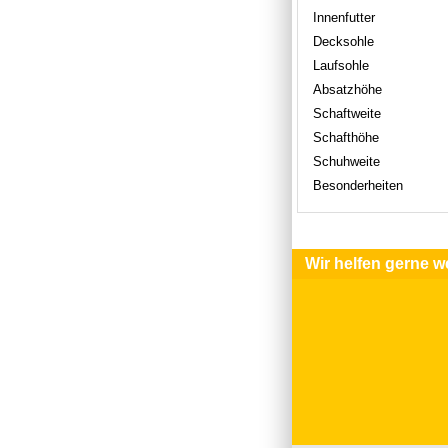
Innenfutter
Decksohle
Laufsohle
Absatzhöhe
Schaftweite
Schafthöhe
Schuhweite
Besonderheiten
Wir helfen gerne we