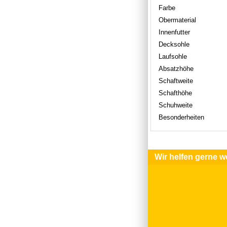
Farbe
Obermaterial
Innenfutter
Decksohle
Laufsohle
Absatzhöhe
Schaftweite
Schafthöhe
Schuhweite
Besonderheiten
Wir helfen gerne we