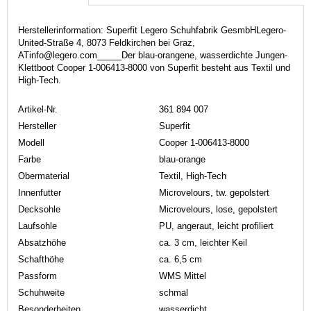
Herstellerinformation: Superfit Legero Schuhfabrik GesmbHLegero-
United-Straße 4, 8073 Feldkirchen bei Graz,
ATinfo@legero.com_____Der blau-orangene, wasserdichte Jungen-
Klettboot Cooper 1-006413-8000 von Superfit besteht aus Textil und
High-Tech.
Artikel-Nr.
361 894 007
Hersteller
Superfit
Modell
Cooper 1-006413-8000
Farbe
blau-orange
Obermaterial
Textil, High-Tech
Innenfutter
Microvelours, tw. gepolstert
Decksohle
Microvelours, lose, gepolstert
Laufsohle
PU, angeraut, leicht profiliert
Absatzhöhe
ca. 3 cm, leichter Keil
Schafthöhe
ca. 6,5 cm
Passform
WMS Mittel
Schuhweite
schmal
Besonderheiten
wasserdicht