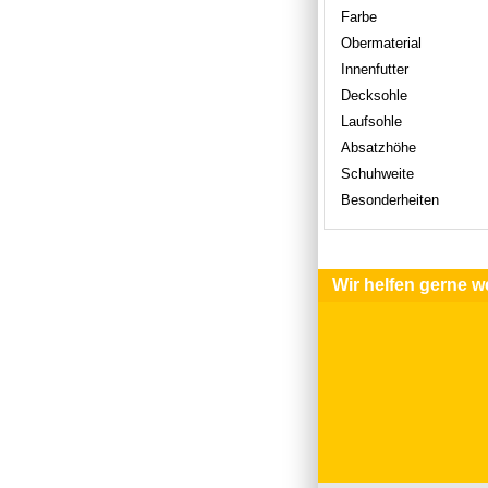
Farbe
Obermaterial
Innenfutter
Decksohle
Laufsohle
Absatzhöhe
Schuhweite
Besonderheiten
Wir helfen gerne we