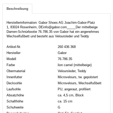
Beschreibung
Herstellerinformation: Gabor Shoes AG Joachim-Gabor-Platz
1, 83024 Rosenheim, DEinfo@gabor.com_____Der mittelbeige
Damen-Schnürbootie 76.786.35 von Gabor hat ein angenehmes
Wechselfußbett und besteht aus Veloursleder und Teddy
Artikel-Nr.
260 436 368
Hersteller
Gabor
Modell
76.786.35
Farbe
lion camel (mittelbeige)
Obermaterial
Veloursleder, Teddy
Innenfutter
Microvelours, tw. gepolstert
Decksohle
Microvelours, Wechselfußbett
Laufsohle
PU, angeraut, profiliert
Absatzhöhe
ca. 4,5 cm, Block
Schafthöhe
ca. 15 cm
Schuhweite
G