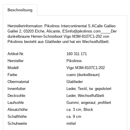
Beschreibung
Herstellerinformation: Pikolinos Intercontinental S.ACalle Galileo
Galilei 2, 03203 Elche, Alicante, ESinfo@pikolinos.com_____Der
dunkelbraune Herren-Schnürboot Vigo M3M-8107C1-202 von
Pikolinos besteht aus Glattleder und hat ein Wechselfußbett.
Artikel-Nr.
160 311 171
Hersteller
Pikolinos
Modell
Vigo M3M-8107C1-202
Farbe
cuero (dunkelbraun)
Obermaterial
Glattleder
Innenfutter
Leder, Textil, tw. gepolstert
Decksohle
Leder, Wechselfußbett
Laufsohle
Gummi, angeraut, profiliert
Absatzhöhe
ca. 3 cm, Block
Schafthöhe
ca. 9 cm
Schuhweite
mittel