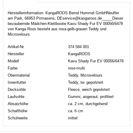
Herstellerinformation: KangaROOS Bernd Hummel GmbHNeuffer
am Park, 66953 Pirmasens, DEservice@kangaroos.de_____Dieser
bezaubernde Mädchen-Klettbootie Kavu Shady Fur EV 00056/6478
von Kanga Roos besteht aus rosa-gelb-grauen Teddy und
Microvelours.
Artikel-Nr.
374 584 001
Hersteller
KangaROOS
Modell
Kavu Shady Fur EV 00056/6478
Farbe
rose-multi
Obermaterial
Teddy, Microvelours
Innenfutter
Teddy, tw. gepolstert
Decksohle
Fleece, weich gepolstert
Laufsohle
Gummi, angeraut, profiliert
Absatzhöhe
ca. 2 cm, durchgehend
Schafthöhe
ca. 6 cm
Schuhweite
mittel