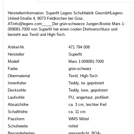
Herstellerinformation: Superfit Legero Schuhfabrik GesmbHLegero-
United-Straße 4, 8073 Feldkirchen bei Graz,
ATinfo@legero.com_____Der grün-schwarze Jungen-Bootie Mars 1-
009081-7000 von Superfit hat einen coolen Drehverschluss und
besteht aus Textil und High-Tech.
Artikel-Nr.
471 794 008
Hersteller
Superfit
Modell
Mars 1-009081-7000
Farbe
grün-schwarz
Obermaterial
Textil, High-Tech
Innenfutter
Teddy, tw. gepolstert
Decksohle
Teddy, lose, gepolstert
Laufsohle
PU, angertaut, profiliert
Absatzhöhe
ca. 3 cm, leichter Keil
Schafthöhe
ca. 11 cm
Passform
WMS Mittel
Schuhweite
mittel
Besonderheiten
wasserdicht, BOA-