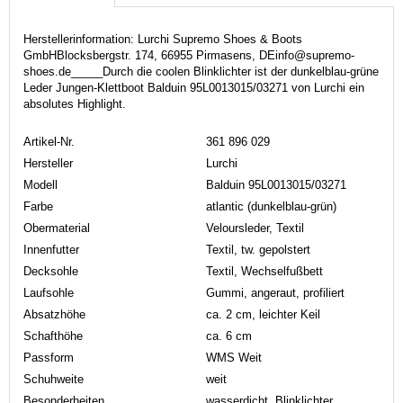
Herstellerinformation: Lurchi Supremo Shoes & Boots
GmbHBlocksbergstr. 174, 66955 Pirmasens, DEinfo@supremo-
shoes.de_____Durch die coolen Blinklichter ist der dunkelblau-grüne
Leder Jungen-Klettboot Balduin 95L0013015/03271 von Lurchi ein
absolutes Highlight.
Artikel-Nr.
361 896 029
Hersteller
Lurchi
Modell
Balduin 95L0013015/03271
Farbe
atlantic (dunkelblau-grün)
Obermaterial
Veloursleder, Textil
Innenfutter
Textil, tw. gepolstert
Decksohle
Textil, Wechselfußbett
Laufsohle
Gummi, angeraut, profiliert
Absatzhöhe
ca. 2 cm, leichter Keil
Schafthöhe
ca. 6 cm
Passform
WMS Weit
Schuhweite
weit
Besonderheiten
wasserdicht, Blinklichter