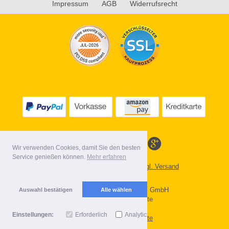
Impressum
AGB
Widerrufsrecht
Wir verwenden Cookies, damit Sie den besten
Service genießen können.
Mehr erfahren
*
Alle Preise inkl. MwSt. evtl. zzgl. Versand
Lieferbedingungen
Copyright 2026 by Gebr. Röhl GmbH
Auswahl bestätigen
Alle wählen
Mobile Shop by Shopgate
Einstellungen:
Erforderlich
Analytics
Zur klassischen Webseite