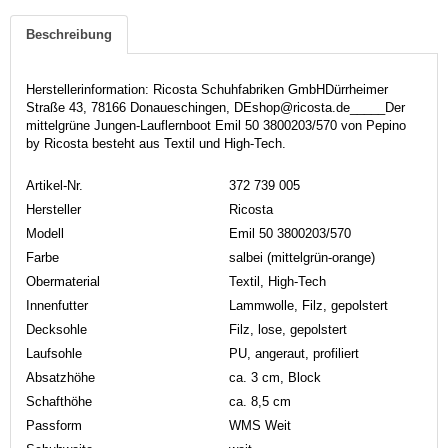
Beschreibung
Herstellerinformation: Ricosta Schuhfabriken GmbHDürrheimer
Straße 43, 78166 Donaueschingen, DEshop@ricosta.de_____Der
mittelgrüne Jungen-Lauflernboot Emil 50 3800203/570 von Pepino
by Ricosta besteht aus Textil und High-Tech.
Artikel-Nr.
372 739 005
Hersteller
Ricosta
Modell
Emil 50 3800203/570
Farbe
salbei (mittelgrün-orange)
Obermaterial
Textil, High-Tech
Innenfutter
Lammwolle, Filz, gepolstert
Decksohle
Filz, lose, gepolstert
Laufsohle
PU, angeraut, profiliert
Absatzhöhe
ca. 3 cm, Block
Schafthöhe
ca. 8,5 cm
Passform
WMS Weit