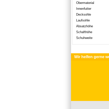
Obermaterial
Innenfutter
Decksohle
Laufsohle
Absatzhöhe
Schafthöhe
Schuhweite
Wir helfen gerne we