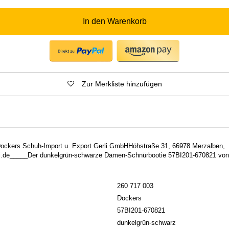
In den Warenkorb
Zur Merkliste hinzufügen
 Dockers Schuh-Import u. Export Gerli GmbHHöhstraße 31, 66978 Merzalben,
.de_____Der dunkelgrün-schwarze Damen-Schnürbootie 57BI201-670821 von
260 717 003
Dockers
57BI201-670821
dunkelgrün-schwarz