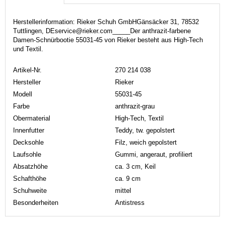
Herstellerinformation: Rieker Schuh GmbHGänsäcker 31, 78532
Tuttlingen, DEservice@rieker.com_____Der anthrazit-farbene
Damen-Schnürbootie 55031-45 von Rieker besteht aus High-Tech
und Textil.
Artikel-Nr.
270 214 038
Hersteller
Rieker
Modell
55031-45
Farbe
anthrazit-grau
Obermaterial
High-Tech, Textil
Innenfutter
Teddy, tw. gepolstert
Decksohle
Filz, weich gepolstert
Laufsohle
Gummi, angeraut, profiliert
Absatzhöhe
ca. 3 cm, Keil
Schafthöhe
ca. 9 cm
Schuhweite
mittel
Besonderheiten
Antistress