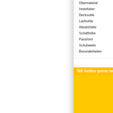
Obermaterial
Innenfutter
Decksohle
Laufsohle
Absatzhöhe
Schafthöhe
Passform
Schuhweite
Besonderheiten
Wir helfen gerne we