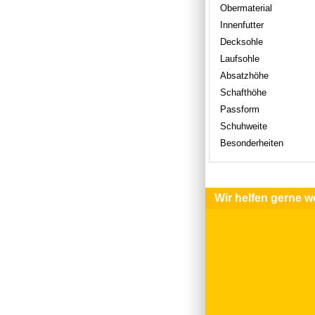
Obermaterial
Innenfutter
Decksohle
Laufsohle
Absatzhöhe
Schafthöhe
Passform
Schuhweite
Besonderheiten
Wir helfen gerne we