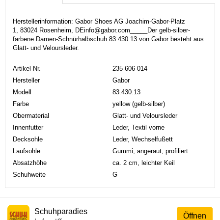
Herstellerinformation: Gabor Shoes AG Joachim-Gabor-Platz
1, 83024 Rosenheim, DEinfo@gabor.com_____Der gelb-silber-
farbene Damen-Schnürhalbschuh 83.430.13 von Gabor besteht aus
Glatt- und Veloursleder.
Artikel-Nr.
235 606 014
Hersteller
Gabor
Modell
83.430.13
Farbe
yellow (gelb-silber)
Obermaterial
Glatt- und Veloursleder
Innenfutter
Leder, Textil vorne
Decksohle
Leder, Wechselfußett
Laufsohle
Gummi, angeraut, profiliert
Absatzhöhe
ca. 2 cm, leichter Keil
Schuhweite
G
Schuhparadies
Öffnen