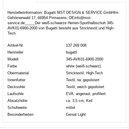
Herstellerinformation: Bugatti MST DESIGN & SERVICE GmbHIm
Gehörnerwald 17, 66954 Pirmasens, DEinfo@mst-
service.de_____Der weiß-schwarze Herren-Sporthalbschuh 345-
AVK01-6900-2000 von Bugatti besteht aus Stricktextil und High-
Tech.
Artikel-Nr.
137 269 008
Hersteller
bugatti
Modell
345-AVK01-6900-2000
Farbe
white (weiß-schwarz)
Obermaterial
Stricktextil, High-Tech
Innenfutter
Textil, tw. gepolstert
Decksohle
Textil, weich gepolstert
Laufsohle
EVA, angeraut, profiliert
Absatzhöhe
ca. 3,5 cm, Keil
Schuhweite
mittel
Besonderheiten
Genial Light