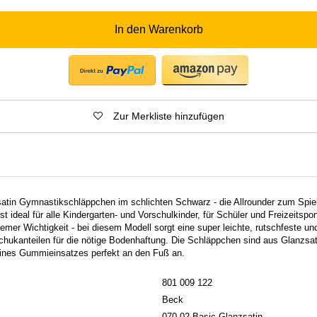
In den Warenkorb
Zur Merkliste hinzufügen
atin Gymnastikschläppchen im schlichten Schwarz - die Allrounder zum Spie
t ideal für alle Kindergarten- und Vorschulkinder, für Schüler und Freizeitsport
emer Wichtigkeit - bei diesem Modell sorgt eine super leichte, rutschfeste u
ukanteilen für die nötige Bodenhaftung. Die Schläppchen sind aus Glanzsati
ines Gummieinsatzes perfekt an den Fuß an.
801 009 122
Beck
070-02 Basic Glanzsatin