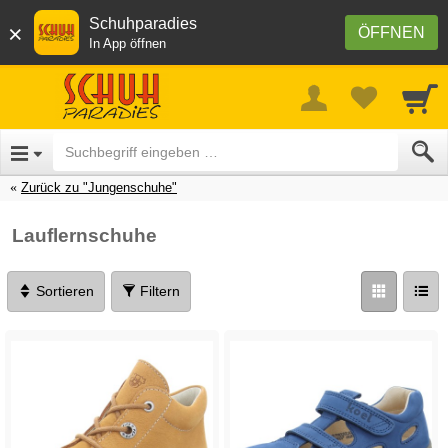
Schuhparadies
×
ÖFFNEN
In App öffnen
Zurück zu "Jungenschuhe"
Lauflernschuhe
Sortieren
Filtern