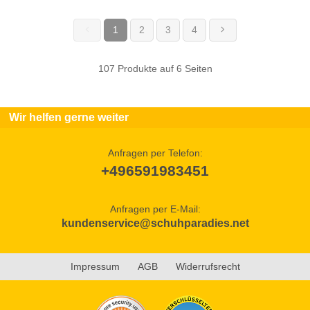
1
2
3
4
(current)
107 Produkte auf 6 Seiten
Wir helfen gerne weiter
Anfragen per Telefon:
+496591983451
Anfragen per E-Mail:
kundenservice@schuhparadies.net
Impressum
AGB
Widerrufsrecht