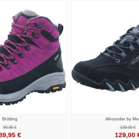
Brütting
Allrounder by Me
99,95 €
139,00 €
89,95 €
129,00 