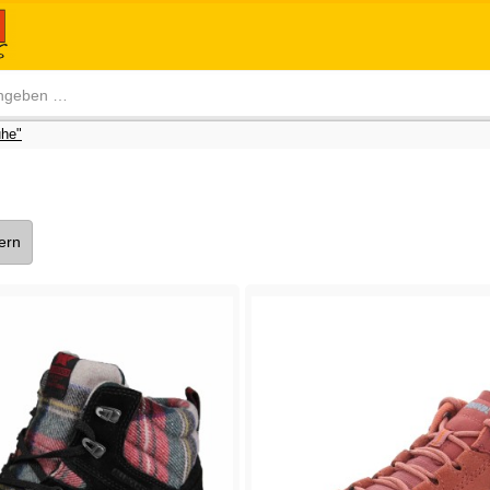
he"
tern