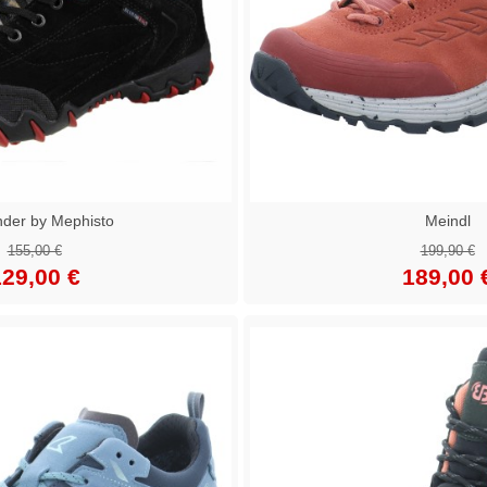
nder by Mephisto
Meindl
155,00 €
199,90 €
29,00 €
189,00 