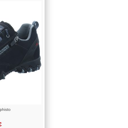
phisto
€