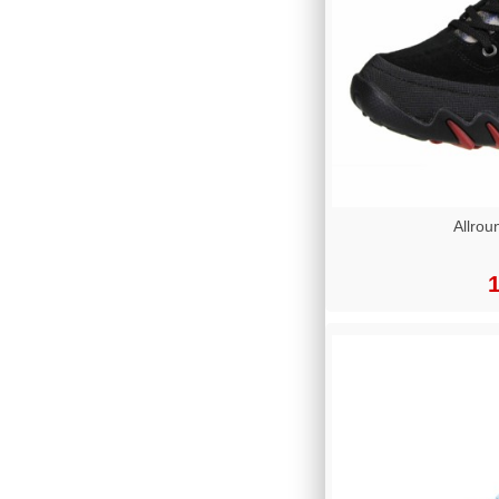
Allrou
1