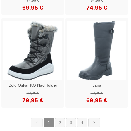
74,95 €
84,95 €
69,95 €
74,95 €
Bold Oskar KG Nachfolger
Jana
89,95 €
79,95 €
79,95 €
69,95 €
1
2
3
4
(current)